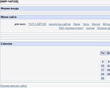
[
МИР-ЧАТОВ
]
Форма входа
Меню сайта
для юкоз
ТОП САЙТОВ
раскрутка сайтов
Люди
Чаты
Форум
Фото
FAQ (вопрос/ответ)
погода
Онлине ки
Calendar
Пн
Вт
3
4
10
11
17
18
24
25
31
Полная версия сайта