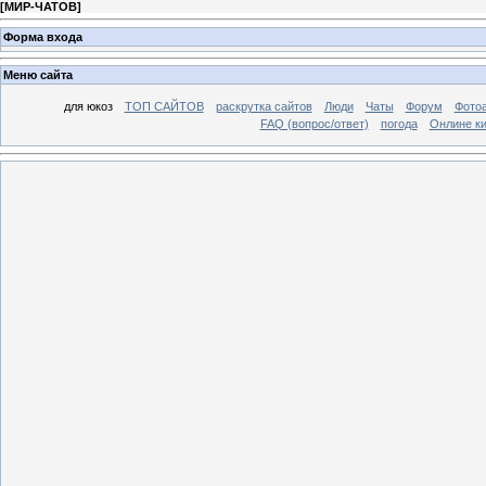
[
МИР-ЧАТОВ
]
Форма входа
Меню сайта
для юкоз
ТОП САЙТОВ
раскрутка сайтов
Люди
Чаты
Форум
Фото
FAQ (вопрос/ответ)
погода
Онлине ки