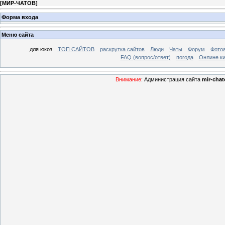
[
МИР-ЧАТОВ
]
Форма входа
Меню сайта
для юкоз
ТОП САЙТОВ
раскрутка сайтов
Люди
Чаты
Форум
Фото
FAQ (вопрос/ответ)
погода
Онлине ки
Внимание
: Администрация сайта
mir-chat