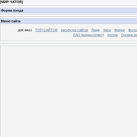
[
МИР-ЧАТОВ
]
Форма входа
Меню сайта
для юкоз
ТОП САЙТОВ
раскрутка сайтов
Люди
Чаты
Форум
Фото
FAQ (вопрос/ответ)
погода
Онлине ки