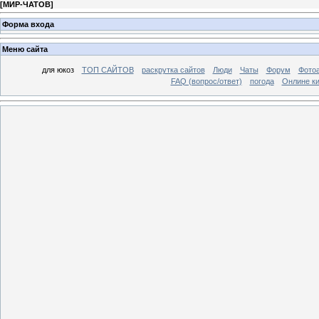
[
МИР-ЧАТОВ
]
Форма входа
Меню сайта
для юкоз
ТОП САЙТОВ
раскрутка сайтов
Люди
Чаты
Форум
Фото
FAQ (вопрос/ответ)
погода
Онлине ки