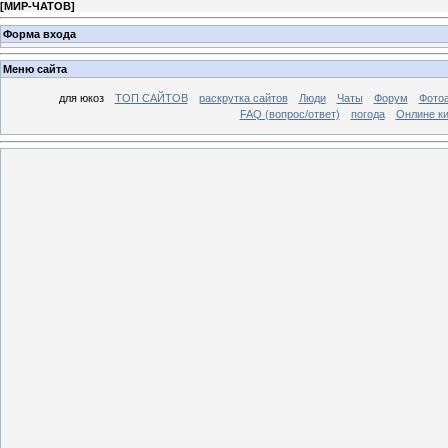
[
МИР-ЧАТОВ
]
Форма входа
Меню сайта
для юкоз
ТОП САЙТОВ
раскрутка сайтов
Люди
Чаты
Форум
Фото
FAQ (вопрос/ответ)
погода
Онлине ки